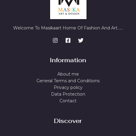
Welcome To Masikaart Home Of Fashion And Art......
Information
About me
General Terms and Conditions
Privacy policy
Data Protection
Contact
Discover