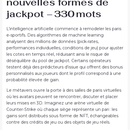
nouvelles formes de
jackpot – 330 mots
L’intelligence artificielle commence à remodeler les paris
e‑sportifs. Des algorithmes de machine learning
analysent des millions de données (pick‑rates,
performances individuelles, conditions de jeu) pour ajuster
les cotes en temps réel, réduisant ainsi le risque de
déséquilibre du pool de jackpot. Certains opérateurs
testent déjà des prédicteurs d’issue qui offrent des bonus
personnalisés aux joueurs dont le profil correspond à une
probabilité élevée de gain.
Le métavers ouvre la porte à des salles de paris virtuelles
où les avatars peuvent se rencontrer, discuter et placer
leurs mises en 3D. Imaginez une arène virtuelle de
Counter‑Strike où chaque siège représente un pari : les
gains sont distribués sous forme de NFT, échangeables
contre des crédits de jeu ou des objets de jeu réels.