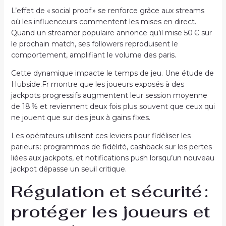
L’effet de « social proof » se renforce grâce aux streams
où les influenceurs commentent les mises en direct.
Quand un streamer populaire annonce qu’il mise 50 € sur
le prochain match, ses followers reproduisent le
comportement, amplifiant le volume des paris.
Cette dynamique impacte le temps de jeu. Une étude de
Hubside.Fr montre que les joueurs exposés à des
jackpots progressifs augmentent leur session moyenne
de 18 % et reviennent deux fois plus souvent que ceux qui
ne jouent que sur des jeux à gains fixes.
Les opérateurs utilisent ces leviers pour fidéliser les
parieurs : programmes de fidélité, cashback sur les pertes
liées aux jackpots, et notifications push lorsqu’un nouveau
jackpot dépasse un seuil critique.
Régulation et sécurité :
ster Tools
protéger les joueurs et