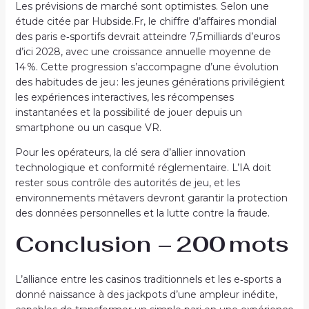
Les prévisions de marché sont optimistes. Selon une
étude citée par Hubside.Fr, le chiffre d’affaires mondial
des paris e‑sportifs devrait atteindre 7,5 milliards d’euros
d’ici 2028, avec une croissance annuelle moyenne de
14 %. Cette progression s’accompagne d’une évolution
des habitudes de jeu : les jeunes générations privilégient
les expériences interactives, les récompenses
instantanées et la possibilité de jouer depuis un
smartphone ou un casque VR.
Pour les opérateurs, la clé sera d’allier innovation
technologique et conformité réglementaire. L’IA doit
rester sous contrôle des autorités de jeu, et les
environnements métavers devront garantir la protection
des données personnelles et la lutte contre la fraude.
Conclusion – 200 mots
L’alliance entre les casinos traditionnels et les e‑sports a
donné naissance à des jackpots d’une ampleur inédite,