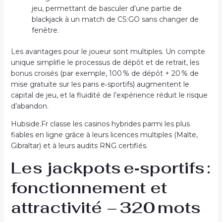
jeu, permettant de basculer d’une partie de
blackjack à un match de CS:GO sans changer de
fenêtre.
Les avantages pour le joueur sont multiples. Un compte
unique simplifie le processus de dépôt et de retrait, les
bonus croisés (par exemple, 100 % de dépôt + 20 % de
mise gratuite sur les paris e‑sportifs) augmentent le
capital de jeu, et la fluidité de l’expérience réduit le risque
d’abandon.
Hubside.Fr classe les casinos hybrides parmi les plus
fiables en ligne grâce à leurs licences multiples (Malte,
Gibraltar) et à leurs audits RNG certifiés.
Les jackpots e‑sportifs :
fonctionnement et
attractivité – 320 mots