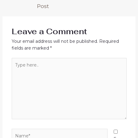
Post
Leave a Comment
Your email address will not be published.
Required
fields are marked
*
Type
here..
Name*