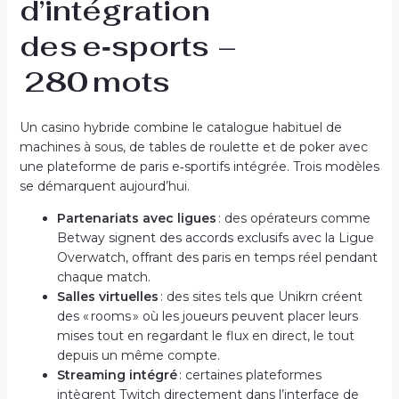
d’intégration
des e‑sports –
280 mots
Un casino hybride combine le catalogue habituel de
machines à sous, de tables de roulette et de poker avec
une plateforme de paris e‑sportifs intégrée. Trois modèles
se démarquent aujourd’hui.
Partenariats avec ligues
: des opérateurs comme
Betway signent des accords exclusifs avec la Ligue
Overwatch, offrant des paris en temps réel pendant
chaque match.
Salles virtuelles
: des sites tels que Unikrn créent
des « rooms » où les joueurs peuvent placer leurs
mises tout en regardant le flux en direct, le tout
depuis un même compte.
Streaming intégré
: certaines plateformes
intègrent Twitch directement dans l’interface de