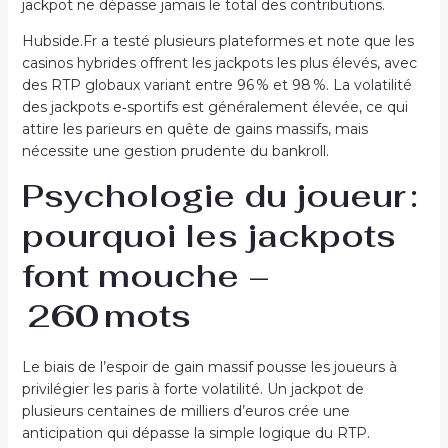
jackpot ne dépasse jamais le total des contributions.
Hubside.Fr a testé plusieurs plateformes et note que les
casinos hybrides offrent les jackpots les plus élevés, avec
des RTP globaux variant entre 96 % et 98 %. La volatilité
des jackpots e‑sportifs est généralement élevée, ce qui
attire les parieurs en quête de gains massifs, mais
nécessite une gestion prudente du bankroll.
Psychologie du joueur :
pourquoi les jackpots
font mouche –
260 mots
Le biais de l’espoir de gain massif pousse les joueurs à
privilégier les paris à forte volatilité. Un jackpot de
plusieurs centaines de milliers d’euros crée une
anticipation qui dépasse la simple logique du RTP.