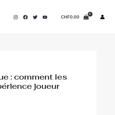
CHF
0.00
ue : comment les
périence joueur