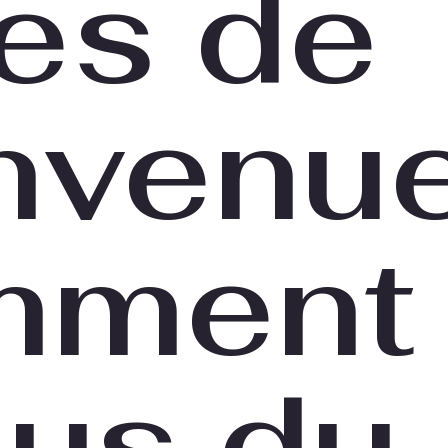
res de
nvenue
ment 
us du