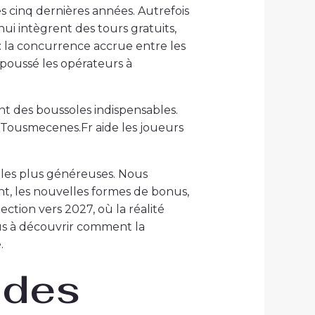
cinq dernières années. Autrefois
ui intègrent des tours gratuits,
 : la concurrence accrue entre les
 poussé les opérateurs à
t des boussoles indispensables.
, Tousmecenes.Fr aide les joueurs
 les plus généreuses. Nous
nt, les nouvelles formes de bonus,
ction vers 2027, où la réalité
us à découvrir comment la
.
 des