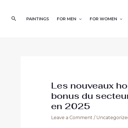
Skip
to
content
Search
PAINTINGS
FOR MEN
FOR WOMEN
şans
vidobet
vidobet
vidobet
vidobet
casinolevant
casinolevant
casinolevant
vidobet
şans
casinolevant
casino
şans
casino
casino
casino
boostaro
casinolevant
şans
casinolevant
şanscasino
vidobet
vidobet
levant
gorabet
galyabet
gorabet
gorabet
gorabet
vidobet
galyabet
gorabet
gorabet
nigeria
sports
casino
|
|
güncel
giriş
|
|
|
giriş
casino
giriş
şans
casino
levant
şans
şans
|
giriş
casino
giriş
|
|
giriş
casino
|
|
|
|
|
giriş
|
|
|
betting
betting
|
giriş
|
|
|
|
|
giriş
|
|
|
|
giriş
|
|
|
|
|
|
|
|
Les nouveaux hor
bonus du secteur
en 2025
Leave a Comment
/
Uncategorize