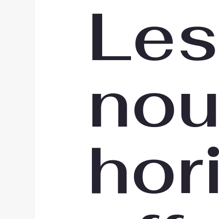
Les
nou
hor