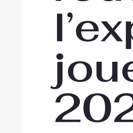
l’e
jou
20