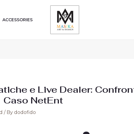
ACCESSORIES
iche e Live Dealer: Confront
l Caso NetEnt
d
/ By
dodofido