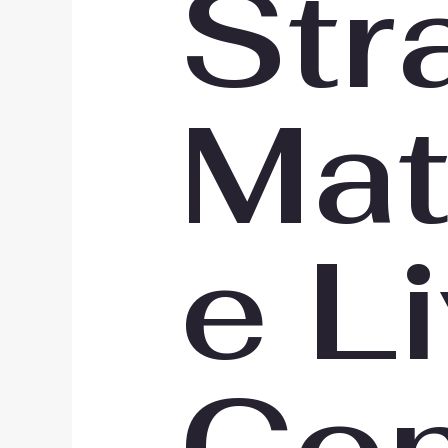
Str
cklink panel
cklink panel
Mat
cklink panel
cklink panel
cklink panel
cklink panel
e L
cklink panel
cklink panel
cklink panel
Con
cklink panel
cklink panel