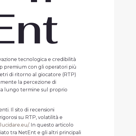
Ent
azione tecnologica e credibilità
p premium con gli operatori più
ri di ritorno al giocatore (RTP)
tamente la percezione di
o a lungo termine sul proprio
i. Il sito di recensioni
igorosi su RTP, volatilità e
ilucidare.eu/
. In questo articolo
o tra NetEnt e gli altri principali