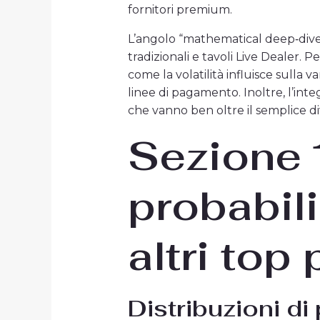
fornitori premium.
uminati
L’angolo “mathematical deep‑dive” 
cklink
tradizionali e tavoli Live Dealer. 
come la volatilità influisce sulla
cklink Panel
linee di pagamento. Inoltre, l’inte
cklink
che vanno ben oltre il semplice di
cklink panel
Sezione 
cklink Panel
probabili
cklink Panel
cklink Panel
altri top
sal Oku
cklink
Distribuzioni d
cklink panel