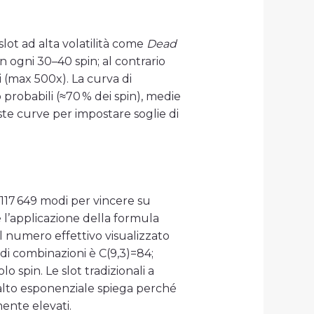
 slot ad alta volatilità come
Dead
 ogni 30–40 spin; al contrario
 (max 500x). La curva di
probabili (≈70 % dei spin), medie
este curve per impostare soglie di
117 649 modi per vincere su
e l’applicazione della formula
k il numero effettivo visualizzato
 di combinazioni è C(9,3)=84;
o spin. Le slot tradizionali a
 salto esponenziale spiega perché
ente elevati.