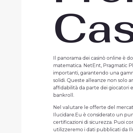
Cas
cklink panel
cklink panel
cklink panel
cklink panel
cklink panel
Il panorama dei casinò online è d
matematica. NetEnt, Pragmatic Pl
cklink panel
importanti, garantendo una gamma 
cklink panel
solidi. Queste alleanze non solo a
affidabilità da parte dei giocator
cklink panel
bankroll.
cklink panel
Nel valutare le offerte del mercato
Ilucidare.Eu è considerato un punto
cklink panel
certificazioni di sicurezza. Puoi c
cklink panel
utilizzeremo i dati pubblicati da I