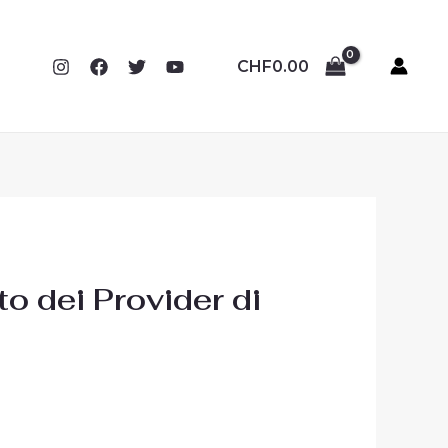
CHF
0.00
o dei Provider di