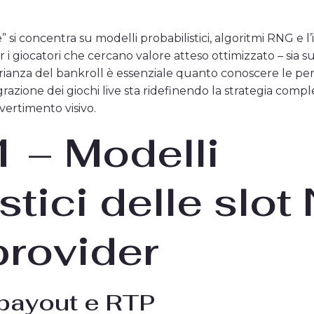
si concentra su modelli probabilistici, algoritmi RNG e l’
Per i giocatori che cercano valore atteso ottimizzato – sia 
 varianza del bankroll è essenziale quanto conoscere le pe
grazione dei giochi live sta ridefinendo la strategia compl
vertimento visivo.
1 – Modelli
stici delle slot
 provider
i payout e RTP