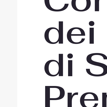
klink satın al
dei
klink satın al
cklink panel
cklink panel
cklink panel
di 
cklink panel
cklink panel
cklink panel
Pre
cklink panel
cklink panel
cklink panel