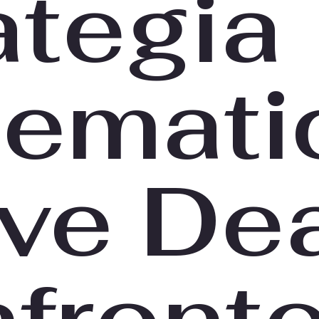
ategia
emati
ive Dea
front