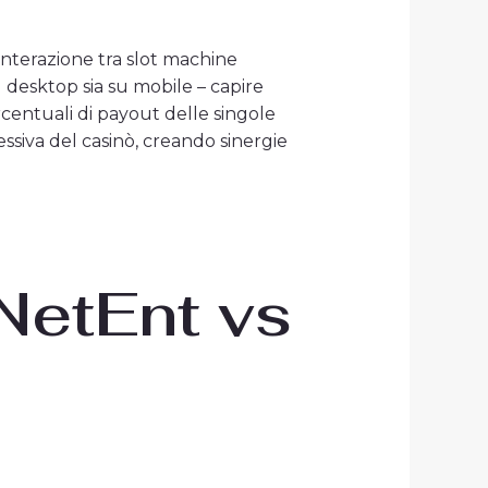
interazione tra slot machine
su desktop sia su mobile – capire
rcentuali di payout delle singole
essiva del casinò, creando sinergie
 NetEnt vs