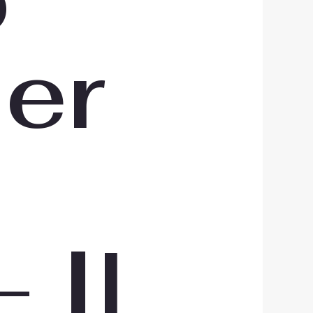
der
 Il